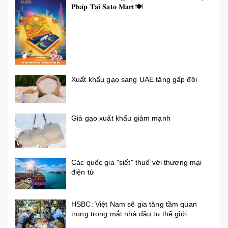
𝐏𝐡𝐚́𝐩 𝐓𝐚̣𝐢 𝐒𝐚𝐭𝐨 𝐌𝐚𝐫𝐭🍽
Xuất khẩu gạo sang UAE tăng gấp đôi
Giá gạo xuất khẩu giảm mạnh
Các quốc gia "siết" thuế với thương mại
điện tử
HSBC: Việt Nam sẽ gia tăng tầm quan
trọng trong mắt nhà đầu tư thế giới