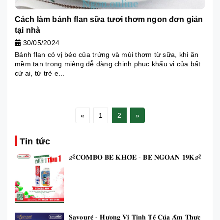
Cách làm bánh flan sữa tươi thơm ngon đơn giản
tại nhà
30/05/2024
Bánh flan có vị béo của trứng và mùi thơm từ sữa, khi ăn
mềm tan trong miệng dễ dàng chinh phục khẩu vị của bất
cứ ai, từ trẻ e...
«
1
2
»
Tin tức
👶𝐂𝐎𝐌𝐁𝐎 𝐁𝐄́ 𝐊𝐇𝐎̉𝐄 - 𝐁𝐄́ 𝐍𝐆𝐎𝐀𝐍 𝟏𝟗𝐊👶
𝐒𝐚𝐯𝐨𝐮𝐫𝐞́ - 𝐇𝐮̛𝐨̛𝐧𝐠 𝐕𝐢̣ 𝐓𝐢𝐧𝐡 𝐓𝐞̂́ 𝐂𝐮̉𝐚 𝐀̂̉𝐦 𝐓𝐡𝐮̛̣𝐜