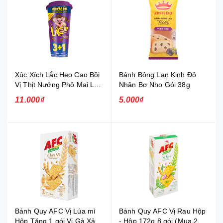
Xúc Xích Lắc Heo Cao Bồi
Bánh Bông Lan Kinh Đô
Vị Thịt Nướng Phô Mai Ly
Nhân Bơ Nho Gói 38g
64g
11.000₫
5.000₫
Bánh Quy AFC Vị Lúa mì
Bánh Quy AFC Vị Rau Hộp
Hộp Tặng 1 gói Vị Gà Xả
- Hộp 172g 8 gói (Mua 2