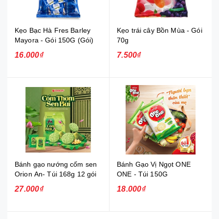
Kẹo Bạc Hà Fres Barley
Kẹo trái cây Bồn Mùa - Gói
Mayora - Gói 150G (Gói)
70g
16.000₫
7.500₫
Bánh gạo nướng cốm sen
Bánh Gạo Vị Ngọt ONE
Orion An- Túi 168g 12 gói
ONE - Túi 150G
27.000₫
18.000₫