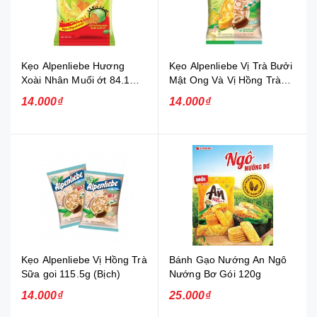
Kẹo Alpenliebe Hương
Kẹo Alpenliebe Vị Trà Bưởi
Xoài Nhân Muối ớt 84.1G
Mật Ong Và Vị Hồng Trà
(Bịch)
Sữa Gói 115.5g (Bịch)
14.000₫
14.000₫
Kẹo Alpenliebe Vị Hồng Trà
Bánh Gạo Nướng An Ngô
Sữa goi 115.5g (Bịch)
Nướng Bơ Gói 120g
14.000₫
25.000₫