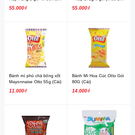
Tắc - Hộp 172g 8 gói (Mua
tặng 1) (Combo)
55.000₫
55.000₫
2 tặng 1) (Combo)
Bánh mì phủ chà bông xốt
Bánh Mì Hoa Cúc Otto Gói
Mayonnaise Otto 55g (Cái)
80G (Cái)
11.000₫
14.000₫