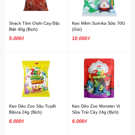
Snack Tôm Oishi Cay Đặc
Kẹo Mềm Sumika Sữa 70G
Biệt 40g (Bịch)
(Gói)
5.000₫
10.000₫
Kẹo Dẻo Zoo Sâu Tuyết
Kẹo Dẻo Zoo Monster Vị
Bibica 24g (Bịch)
Sữa Trái Cây 24g (Bịch)
6.000₫
6.000₫