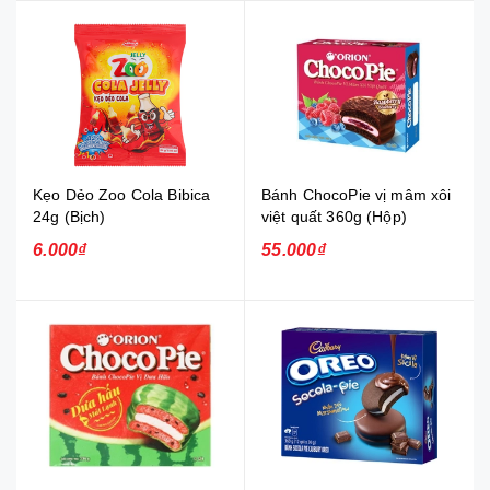
Kẹo Dẻo Zoo Cola Bibica
Bánh ChocoPie vị mâm xôi
24g (Bịch)
việt quất 360g (Hộp)
6.000₫
55.000₫