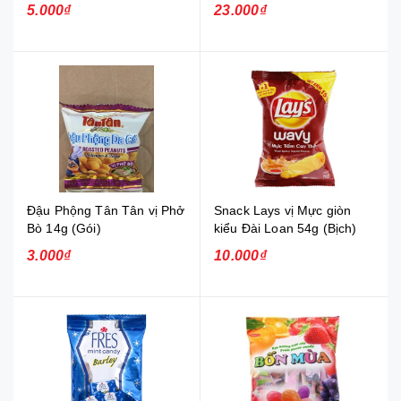
5.000₫
23.000₫
Đậu Phộng Tân Tân vị Phở
Snack Lays vị Mực giòn
Bò 14g (Gói)
kiểu Đài Loan 54g (Bịch)
3.000₫
10.000₫