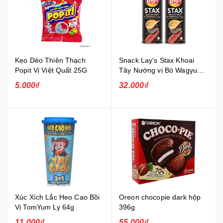
Kẹo Dẻo Thiên Thạch
Snack Lay's Stax Khoai
Popit Vị Việt Quất 25G
Tây Nướng vị Bò Wagyu
Xốt Nấm Truffle 100G
5.000₫
32.000₫
Xúc Xích Lắc Heo Cao Bồi
Oreon chocopie dark hộp
Vị TomYum Ly 64g
396g
11.000₫
55.000₫