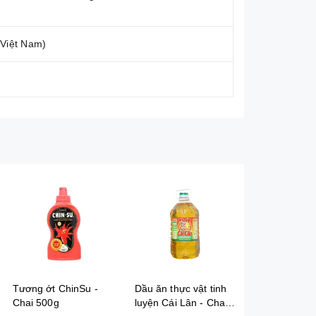
(Việt Nam)
Tương ớt ChinSu -
Dầu ăn thực vật tinh
Dầu ăn cao 
Chai 500g
luyện Cái Lân - Chai
Happi Koki -