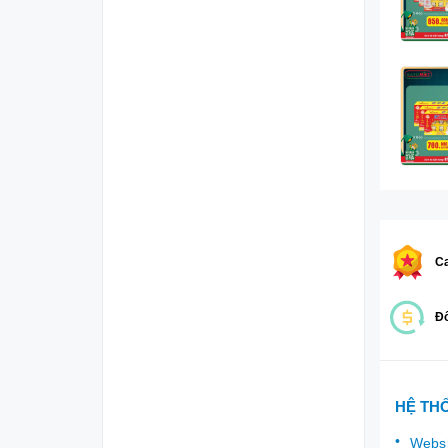
Ca
Đổ
HỆ TH
Websi