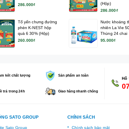
(Hộp)
286.000₫
286.000₫
Tổ yến chưng đường
Nước khoáng t
phèn K-NEST hộp
nhiên La Vie 5
quà 6 30% (Hộp)
Thùng 24 chai
260.000₫
95.000₫
m kết chất lượng
Sản phẩm an toàn
Hỗ 
0
i trả trong 24h
Giao hàng nhanh chóng
ỐNG SATO GROUP
CHÍNH SÁCH
te Sato Group
Chính sách bảo mật