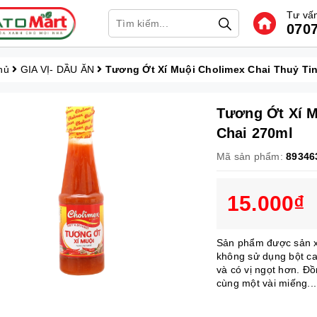
Tư vấn
0707
hủ
GIA VỊ- DẦU ĂN
Tương Ớt Xí Muội Cholimex Chai Thuỷ Tin
Tương Ớt Xí M
Chai 270ml
Mã sản phẩm:
89346
15.000₫
Sản phẩm được sản xuấ
không sử dụng bột ca
và có vị ngọt hơn. Đ
cùng một vài miếng...