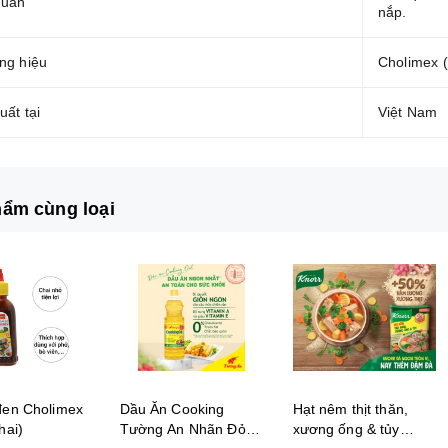
quản
nắp.
ng hiệu
Cholimex 
uất tại
Việt Nam
ẩm cùng loại
en Cholimex
Dầu Ăn Cooking
Hạt nêm thịt thăn,
hai)
Tường An Nhãn Đỏ -
xương ống & tủy