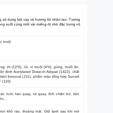
ng sử dụng bột cay và hương tỏi nhân tạo. Tương
ong suốt cùng một vài miếng ớt nhỏ đặc trưng vô
xí muội
g, ớt (12%), tỏi, xí muội (4%), gừng, muối ăn,
ổn định Acetylated Distarch Adipad (1422), chất
Natri benzoat (211), phẩm màu tổng hợp Sunset
F (110)
các món heo quay, vịt quay, ếch chiên bơ, tôm
ên,...
nơi khô ráo, thoáng mát. Giữ lạnh sau khi mở