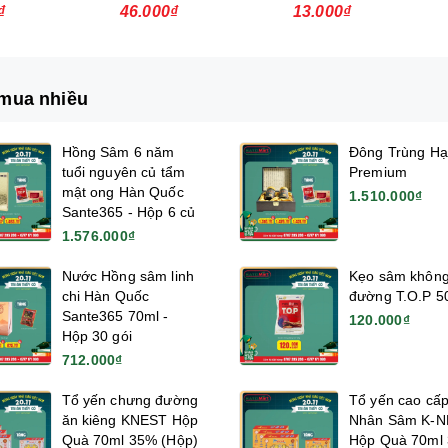
Chai 1L
Knorr - 136gr
₫
46.000₫
13.000₫
mua nhiều
Hồng Sâm 6 năm
Đông Trùng Hạ
tuổi nguyên củ tẩm
Premium
mật ong Hàn Quốc
1.510.000₫
Sante365 - Hộp 6 củ
1.576.000₫
Nước Hồng sâm linh
Kẹo sâm khôn
chi Hàn Quốc
đường T.O.P 5
Sante365 70ml -
120.000₫
Hộp 30 gói
712.000₫
Tổ yến chưng đường
Tổ yến cao cấ
ăn kiêng KNEST Hộp
Nhân Sâm K-
Quà 70ml 35% (Hộp)
Hộp Quà 70ml