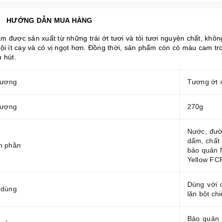
HƯỚNG DẪN MUA HÀNG
m được sản xuất từ những trái ớt tươi và tỏi tươi nguyên chất, khô
uội ít cay và có vị ngọt hơn. Đồng thời, sản phẩm còn có màu cam tr
 hút.
tương
Tương ớt 
lượng
270g
Nước, đườn
dấm, chất 
h phần
bảo quản 
Yellow FC
Dùng với 
 dùng
lăn bột chi
Bảo quản 