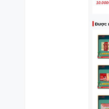
(Chai)
38.000₫
10.000
Được 