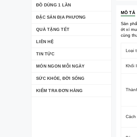
ĐỒ DÙNG 1 LẦN
MÔ TẢ
ĐẶC SẢN ĐỊA PHƯƠNG
Sản phẩ
QUÀ TẶNG TẾT
ớt xí m
cùng thu
LIÊN HỆ
Loại 
TIN TỨC
Khối 
MÓN NGON MỖI NGÀY
SỨC KHỎE, ĐỜI SỐNG
Thàn
KIỂM TRA ĐƠN HÀNG
Cách