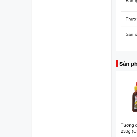
Bảo 
Thươ
Sản x
Sản ph
Dầu ăn cao cấp
Tương đ
Happi Koki - Chai 1L
230g (C