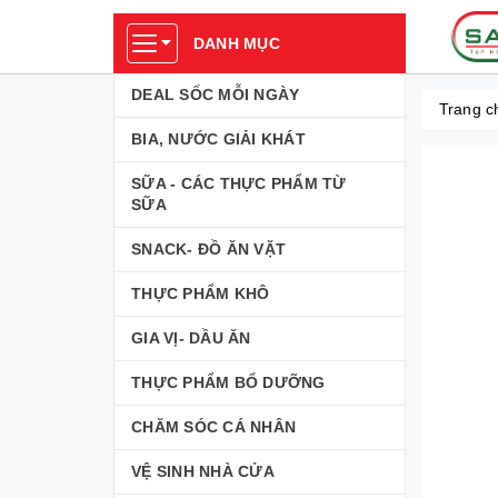
DANH MỤC
DEAL SỐC MỖI NGÀY
Trang c
BIA, NƯỚC GIẢI KHÁT
SỮA - CÁC THỰC PHẨM TỪ
SỮA
SNACK- ĐỒ ĂN VẶT
THỰC PHẨM KHÔ
GIA VỊ- DẦU ĂN
THỰC PHẨM BỔ DƯỠNG
CHĂM SÓC CÁ NHÂN
VỆ SINH NHÀ CỬA