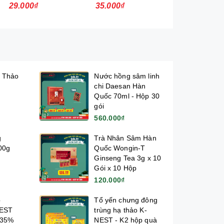
1L
400ml
29.000₫
35.000₫
17.000₫
 Thảo
Nước hồng sâm linh
chi Daesan Hàn
Quốc 70ml - Hộp 30
gói
560.000₫
g
Trà Nhân Sâm Hàn
00g
Quốc Wongin-T
Ginseng Tea 3g x 10
Gói x 10 Hộp
120.000₫
p
Tổ yến chưng đông
NEST
trùng hạ thảo K-
 35%
NEST - K2 hộp quà