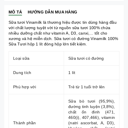
MÔ TẢ
HƯỚNG DẪN MUA HÀNG
Sữa tươi Vinamilk
là thương hiệu được tin dùng hàng đầu
với chất lượng tuyệt vời từ nguồn
sữa tươi
100% chứa
nhiều dưỡng chất như vitamin A, D3, canxi,... tốt cho
xương và hệ miễn dịch. Sữa tươi có đường Vinamilk 100%
Sữa Tươi hộp 1 lít đóng hộp lớn tiết kiệm.
Loại sữa
Sữa tươi có đường
Dung tích
1 lít
Phù hợp với
Trẻ từ 1 tuổi trở lên
Sữa bò tươi (95,9%),
đường tinh luyện (3,8%),
chất ốn đinh (471,
460(i), 407,466), vitamin
Thành phần
(natri ascorbat, A, D3),