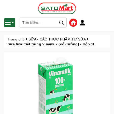
Trang chủ
SỮA - CÁC THỰC PHẨM TỪ SỮA
Sữa tươi tiệt trùng Vinamilk (có đường) - Hộp 1L