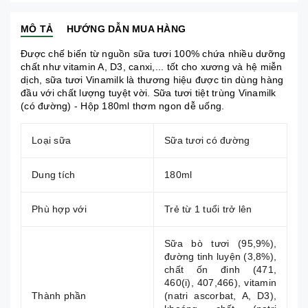
MÔ TẢ
HƯỚNG DẪN MUA HÀNG
Được chế biến từ nguồn
sữa tươi
100% chứa nhiều dưỡng
chất như vitamin A, D3, canxi,... tốt cho xương và hệ miễn
dịch, sữa tươi Vinamilk
là thương hiệu được tin dùng hàng
đầu với chất lượng tuyệt vời. Sữa tươi tiệt trùng Vinamilk
(có đường) - Hộp 180ml thơm ngon dễ uống.
Loại sữa
Sữa tươi có đường
Dung tích
180ml
Phù hợp với
Trẻ từ 1 tuổi trở lên
Sữa bò tươi (95,9%),
đường tinh luyện (3,8%),
chất ốn đinh (471,
460(i), 407,466), vitamin
Thành phần
(natri ascorbat, A, D3),