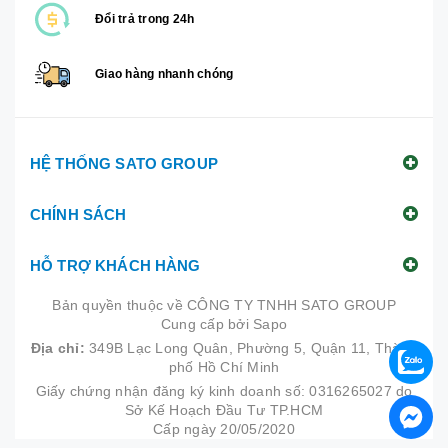
Đổi trả trong 24h
Giao hàng nhanh chóng
HỆ THỐNG SATO GROUP
CHÍNH SÁCH
HỖ TRỢ KHÁCH HÀNG
Bản quyền thuộc về
CÔNG TY TNHH SATO GROUP
Cung cấp bởi
|
Sapo
Địa chỉ:
349B Lạc Long Quân, Phường 5, Quận 11, Thành
phố Hồ Chí Minh
Giấy chứng nhận đăng ký kinh doanh số: 0316265027 do
Sở Kế Hoạch Đầu Tư TP.HCM
Cấp ngày 20/05/2020