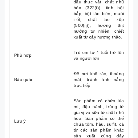
dầu thực vật, chất nhũ
hóa (322(i)), tinh bột
bắp, bột tảo biển, muối
i-ốt, chất tạo xốp
(500(ii)), hương thịt
nướng tự nhiên, chiết
xuất từ cây hương thảo.
Trẻ em từ 4 tuổi trở lên
Phù hợp
và người lớn
Để nơi khô ráo, thoáng
Bảo quản
mát, tránh ánh nắng
trực tiếp
Sản phẩm có chứa lúa
mì, đậu nành, trứng từ
gia vị và sữa từ chất nhũ
hóa. Sản phẩm có thể
Lưu ý
chứa tôm, hàu, sulfit, cá
từ các sản phẩm khác
sản xuất cùng dây