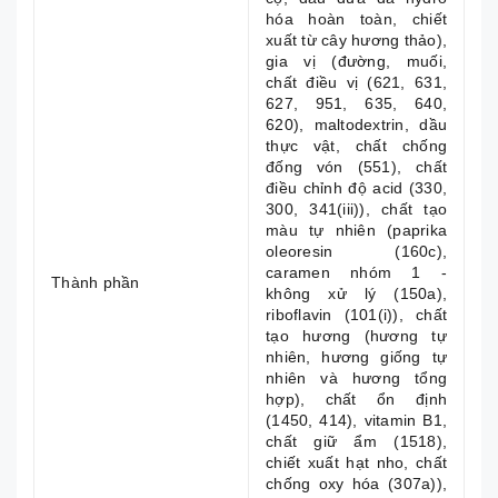
hóa hoàn toàn, chiết
xuất từ cây hương thảo),
gia vị (đường, muối,
chất điều vị (621, 631,
627, 951, 635, 640,
620), maltodextrin, dầu
thực vật, chất chống
đống vón (551), chất
điều chỉnh độ acid (330,
300, 341(iii)), chất tạo
màu tự nhiên (paprika
oleoresin (160c),
caramen nhóm 1 -
Thành phần
không xử lý (150a),
riboflavin (101(i)), chất
tạo hương (hương tự
nhiên, hương giống tự
nhiên và hương tổng
hợp), chất ổn định
(1450, 414), vitamin B1,
chất giữ ẩm (1518),
chiết xuất hạt nho, chất
chống oxy hóa (307a)),