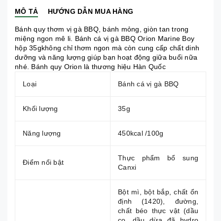
MÔ TẢ
HƯỚNG DẪN MUA HÀNG
Bánh quy thơm vị gà BBQ, bánh mỏng, giòn tan trong
miệng ngon mê li. Bánh cá vị gà BBQ Orion Marine Boy
hộp 35gkhông chỉ thơm ngon mà còn cung cấp chất dinh
dưỡng và năng lượng giúp bạn hoạt động giữa buổi nữa
nhé. Bánh quy Orion là thương hiệu Hàn Quốc
Loại
Bánh cá vị gà BBQ
Khối lượng
35g
Năng lượng
450kcal /100g
Thực phẩm bổ sung
Điểm nổi bật
Canxi
Bột mì, bột bắp, chất ổn
định (1420), đường,
chất béo thực vật (dầu
cọ, dầu dừa đã hydro