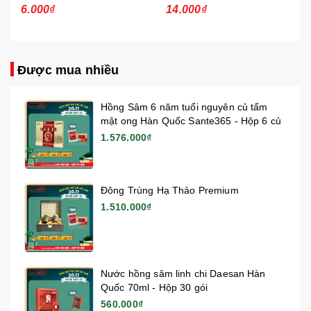
Hương Cola 24g (Bịch)
115.5G (Bịch)
6.000₫
14.000₫
Được mua nhiều
Hồng Sâm 6 năm tuổi nguyên củ tẩm
mật ong Hàn Quốc Sante365 - Hộp 6 củ
1.576.000₫
Đông Trùng Hạ Thảo Premium
1.510.000₫
Nước hồng sâm linh chi Daesan Hàn
Quốc 70ml - Hộp 30 gói
560.000₫